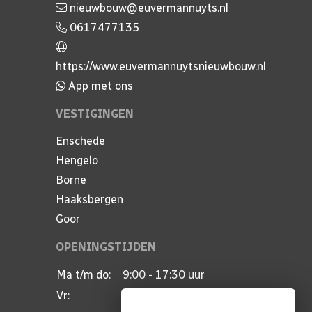
nieuwbouw@euvermannuyts.nl
0617477135
https://www.euvermannuytsnieuwbouw.nl
App met ons
VESTIGINGEN
Enschede
Hengelo
Borne
Haaksbergen
Goor
OPENINGSTIJDEN
Ma t/m do:
9:00 - 17:30 uur
Vr:
9:00 - 17:00 uur